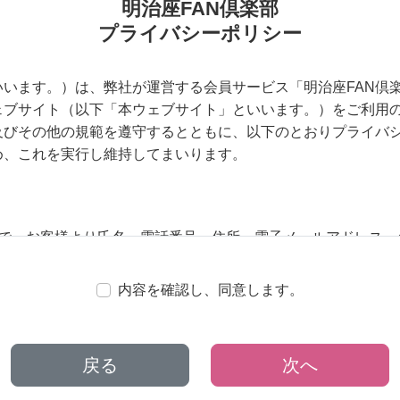
明治座FAN倶楽部
プライバシーポリシー
います。）は、弊社が運営する会員サービス「明治座FAN倶
ェブサイト（以下「本ウェブサイト」といいます。）をご利用
及びその他の規範を遵守するとともに、以下のとおりプライバ
め、これを実行し維持してまいります。
的で、お客様より氏名、電話番号、住所、電子メールアドレス、
ご提供いただき、それを記録・利用することがあります。個人
サービスの提供が受けられないことがあります。また弊社は、
内容を確認し、同意します。
以下「個人履歴」といいます。）を記録することがあります。
戻る
次へ
れる範囲は、本サービス及び本ウェブサイトを利用するお客様