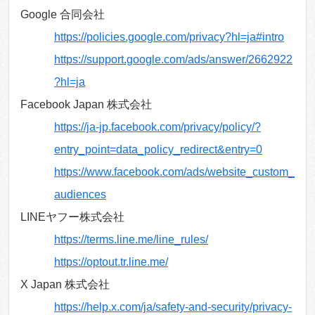
Google 合同会社
https://policies.google.com/privacy?hl=ja#intro
https://support.google.com/ads/answer/2662922
?hl=ja
Facebook Japan 株式会社
https://ja-jp.facebook.com/privacy/policy/?
entry_point=data_policy_redirect&entry=0
https://www.facebook.com/ads/website_custom_
audiences
LINEヤフー株式会社
https://terms.line.me/line_rules/
https://optout.tr.line.me/
X Japan 株式会社
https://help.x.com/ja/safety-and-security/privacy-