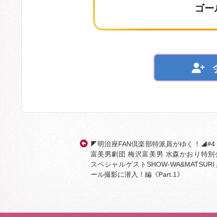
ゴー
◤明治座FAN倶楽部特派員がゆく！◢#4
富美男劇団 梅沢富美男 水森かおり特
スペシャルゲストSHOW-WA&MATSUR
ール撮影に潜入！編《Part.1》