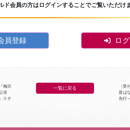
ルド会員の方はログインすることでご覧いただけ
会員登録
ログ
『梅沢
〈受
一覧に戻る
別公演
昔ば
I』スチ
先行