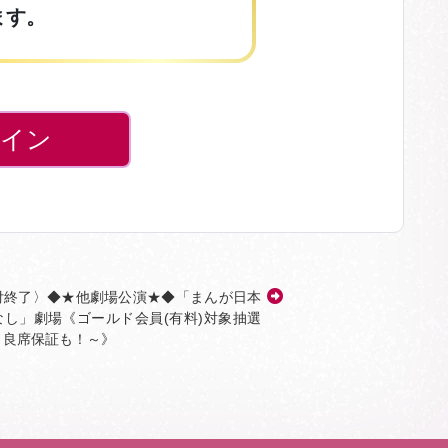
ます。
イン
付終了〉◆★他劇場公演★◆「まんが日本
なし」劇場《ゴールド会員(有料)対象抽選
～良席保証も！～》