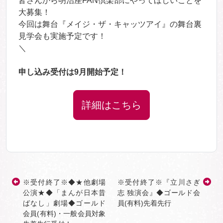
皆さんから明治座FAN倶楽部にやってほしいことを
大募集！
今回は舞台『メイジ・ザ・キャッツアイ』の舞台裏
見学会も実施予定です！
＼
申し込み受付は9月開始予定！
詳細はこちら
※受付終了※◆★他劇場
※受付終了※『立川さぎ
公演★◆「まんが日本昔
志 独演会』◆ゴールド会
ばなし」劇場◆ゴールド
員(有料)先着先行
会員(有料)・一般会員対象