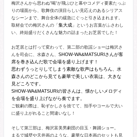
梅沢さんから思わぬ"喝"が飛ぶひと幕やコメディ要素たっぷ
りの場面から、歌舞伎の演目らしい見応えのあるシリアス
なシーンまで、舞台全体の緩急にぐっと引き込まれます。
取材会での梅沢さんの「
集大成
」というお言葉がふさわし
い、終始盛りだくさんな魅力の詰まったお芝居でした！
お芝居とは打って変わって、第二部の歌謡ショーは梅沢さ
んを司会に、水森さん、
SHOW-WA&MATSURI
さんが客
席を巻き込んだ歌で会場を
盛り上げます！
思わずうっとりしてしまう素敵な歌声はもちろん、
水
森さんのどこから見ても豪華で美しい衣装は、大きな
見どころです。
SHOW-WA&MATSURI
の皆さんは、懐かしいメロディ
を会場を盛り上げながら奏でます。
ご観劇の際は、恥ずかしさを捨てて、拍手やコールで大い
に盛り上がれること間違いなし！
そして第三部は、梅沢富美男劇団の目玉・舞踊ショー。
まるで城壁や天井画のような、豪華な日本画のセットも見