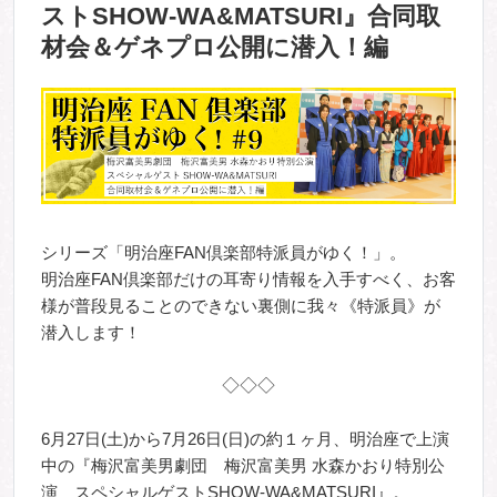
ストSHOW-WA&MATSURI』合同取
材会＆ゲネプロ公開に潜入！編
シリーズ「明治座FAN倶楽部特派員がゆく！」。
明治座FAN倶楽部だけの耳寄り情報を入手すべく、お客
様が普段見ることのできない裏側に我々《特派員》が
潜入します！
◇◇◇
6
月27日(土)から7月26日(日)の約１ヶ月、明治座で上演
中の『梅沢富美男劇団 梅沢富美男 水森かおり特別公
演 スペシャルゲストSHOW-WA&MATSURI』。