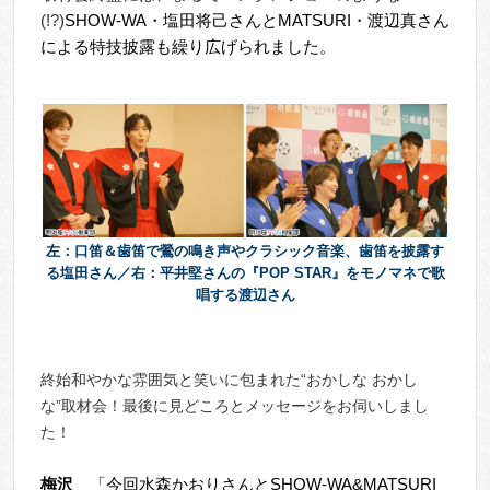
(!?)
SHOW-WA
・塩田将己さんとMATSURI・渡辺真さん
による特技披露も繰り広げられました。
左：口笛＆歯笛で鶯の鳴き声やクラシック音楽、歯笛を披露す
る塩田さん／右：平井堅さんの『POP STAR』をモノマネで歌
唱する渡辺さん
終始和やかな雰囲気と笑いに包まれた“おかしな おかし
な”取材会！最後に見どころとメッセージをお伺いしまし
た！
梅沢
「今回水森かおりさんとSHOW-WA&MATSURI