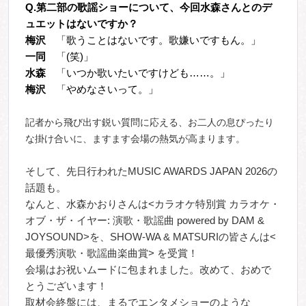
Q.
第二部の歌謡ショーについて、今回水森さんとのデ
ュエットはないですか？
梅沢
「歌うことはないです。歌嫌いですもん。」
一同
「(笑)」
水森
「いつか歌いたいですけども……。」
梅沢
「やめなさいって。」
記者から飛び出す鋭い質問に応える、お二人の息ぴったり
な掛け合いに、ますます会場の熱気が高まります。
そして、先日行われたMUSIC AWARDS JAPAN 2026の
話題も。
なんと、水森かおりさんは<カラオケ特別賞 カラオケ・
オブ・ザ・イヤー: 演歌・歌謡曲 powered by DAM &
JOYSOUND>を、SHOW-WA & MATSURIの皆さんは<
最優秀演歌・歌謡曲楽曲賞> を受賞！
会場はお祝いムードに包まれました。改めて、おめで
とうございます！
取材会終盤には、まるでエンタメショーのような