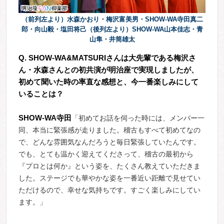
（前列左より）水森かおり・梅沢富美男・SHOW-WA寺田真二
郎・向山毅・塩田将己（後列左より）SHOW-WA山本佳志・青
山隼・井筒雄太
Q. SHOW-WA&MATSURI
さんは大先輩である梅沢さ
ん・水森さんとの初共演が明治座で実現しましたが、
初めて聞いた時の率直な感想と、今一番楽しみにして
いることは？
SHOW-WA
寺田
「初めてお話を伺った時には、メンバー一
同、本当に緊張感が走りました。稽古もすべて初めてなの
で、どんな雰囲気なんだろうと毎日緊張していたんです。
でも、とても温かく迎えてくださって、稽古の最初から
『プロとは何か』という姿を、たくさん教えていただきま
した。ステージでも華やかな姿を一番近い距離で見せてい
ただけるので、幸せな気持ちです。すごく楽しみにしてい
ます。」