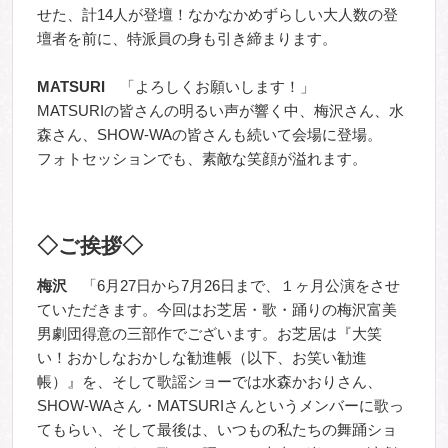
せた、計14人が登壇！なかなかめずらしい大人数の登
壇者を前に、特派員の身も引き締まります。
MATSURI
「よろしくお願いします！」
MATSURI
の皆さんの明るい声が響く中、梅沢さん、水
森さん、SHOW-WAの皆さんも続いて会場に登場。
フォトセッションでも、
素敵な笑顔が溢れます。
◇ご挨拶◇
梅沢
「6月27日から7月26日まで、１ヶ月公演をさせ
ていただきます。今回はお芝居・歌・踊りの梅沢富美
男劇団得意の三部作でございます。お芝居は『大笑
い！おかしなおかしな勧進帳（以下、お笑い勧進
帳）』を、そして歌謡ショーでは水森かおりさん、
SHOW-WAさん・MATSURIさんというメンバーに歌っ
てもらい、そして最後は、いつもの私たちの舞踊ショ