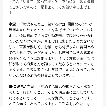
ーでございます。歌って踊って、本当に楽しめる演劇
でございますので、是非よろしくお願い申し上げま
す。」
水森
「梅沢さんとご一緒するのは3回目なのですが、
毎回本当にたくさんのことを学ばせていただいており
ます。今回初めて『お笑い勧進帳』で義経役をやらせ
ていただくのですが、今まで口に出したことのないセ
リフ・言葉が難しく、お稽古から梅沢さんに質問攻め
で色々教えていただきました。お芝居ではその成果を
発揮できるように頑張ります。そして舞踊ショーでは
私が歌って梅沢さんが踊ってくださるというシーンも
あります。最後は皆さんに笑顔で、元気になってお帰
りいただける最高の舞台だと思います。
」
SHOW-WA
寺田
「初めての舞台が梅沢さん・水森さ
んとご一緒ということ、そして明治座に立たせていた
だけるということ……こんな贅沢なことはないです。
とても光栄に思っております。ご迷惑をおかけしない