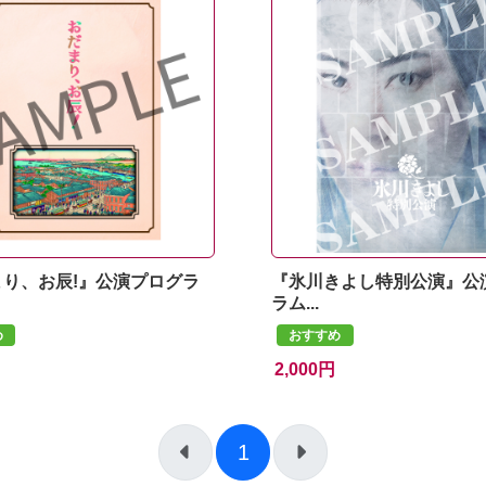
まり、お辰!』公演プログラ
『氷川きよし特別公演』公
ラム...
め
おすすめ
2,000円
1