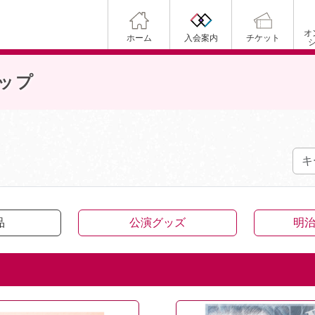
オ
ホーム
入会案内
チケット
ップ
品
公演グッズ
明